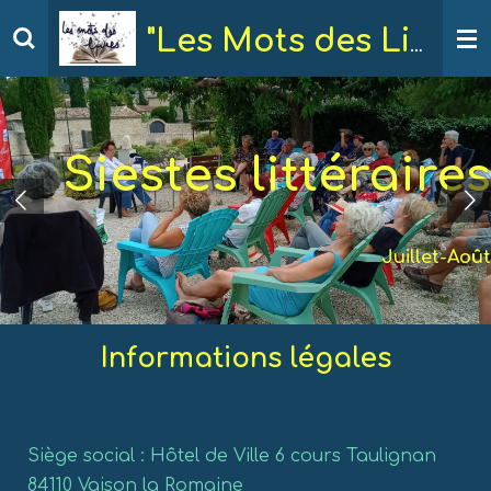
Passer
"Les Mots des Livres"
au
contenu
principal
Siestes littéraires
Juillet-Août
Informations légales
Siège social : Hôtel de Ville 6 cours Taulignan
84110 Vaison la Romaine