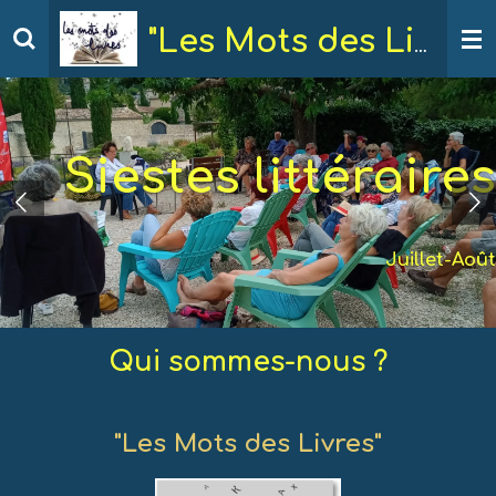
Passer
"Les Mots des Livres"
au
contenu
principal
Siestes littéraires
Juillet-Août
Qui sommes-nous ?
"Les Mots des Livres"