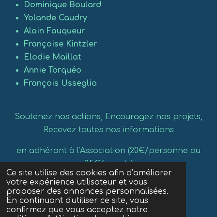
Dominique Boulard
Yolande Caudry
Alain Fauqueur
Françoise Kintzler
Elodie Maillat
Annie Torquéo
François Usseglio
Soutenez nos actions, Encouragez nos projets,
Recevez toutes nos informations
en adhérant à l'Association (20€/personne ou
35€/couple)
Ce site utilise des cookies afin d’améliorer
votre expérience utilisateur et vous
-téléchargez le
bulletin d'adhésion
-
proposer des annonces personnalisées.
En continuant d'utiliser ce site, vous
confirmez que vous acceptez notre